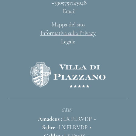
+3905751743048
Email
Mappa del sito
Informativa sulla Privacy
Legale
GDS
Amadeus :
LX FLRVDP
Sabre :
LX FLRVDP